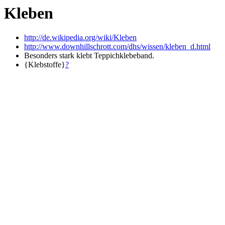
Kleben
http://de.wikipedia.org/wiki/Kleben
http://www.downhillschrott.com/dhs/wissen/kleben_d.html
Besonders stark klebt Teppichklebeband.
{Klebstoffe}
?