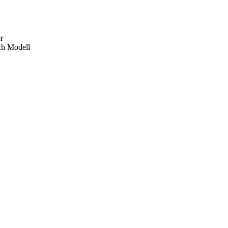
r
ch Modell