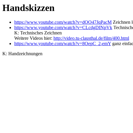
Handskizzen
https://www.youtube.com/watch?v=dOO47JqPacM
Zeichnen l
https://www.youtube.com/watch?v=CLcdgDINpVk
Technische
K: Technisches Zeichnen
Weitere Videos hier:
http://video.tu-clausthal.de/film/400.html
https://www.youtube.com/watch?v=8OepC_2-emY
ganz einfac
K: Handzeichnungen