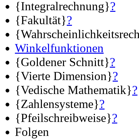
{Integralrechnung}
?
{Fakultät}
?
{Wahrscheinlichkeitsrec
Winkelfunktionen
{Goldener Schnitt}
?
{Vierte Dimension}
?
{Vedische Mathematik}
?
{Zahlensysteme}
?
{Pfeilschreibweise}
?
Folgen